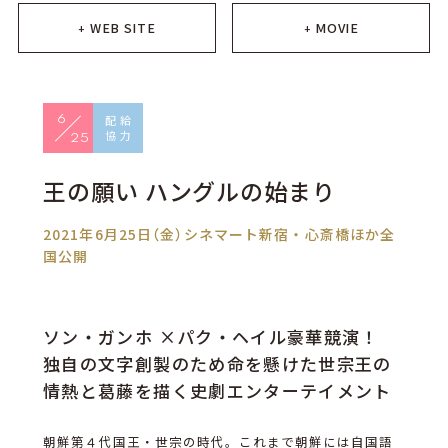
WEB SITE
MOVIE
+
+
6
25
王の願い ハングルの始まり
2021年6月25日（金）シネマート新宿・心斎橋ほか全
国公開
ソン・ガンホ ×パク・ヘイル豪華競演！
独自の文字創製のため命を懸けた世宗王の
情熱と葛藤を描く史劇エンターテイメント
朝鮮第４代国王・世宗の時代。これまで朝鮮には自国語