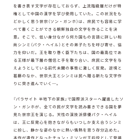
を書き表す文字が存在しておらず、上流階級層だけが特
権として中国の漢字を学び使用していた。この状況をも
どかしく思う世宗（ソン・ガンホ）は、庶民でも容易に学
べて書くことができる朝鮮独自の文字を作ることを決
意。そこで、低い身分ながら何カ国もの言語に詳しい和
尚シンミ（パク・ヘイル）とその弟子たちを呼び寄せ、協
力を仰いだ。王を取り巻く臣下たちは、国の最高位であ
る王様が最下層の僧侶と手を取り合い、庶民に文字を与
えようとしている前代未聞の事態に激しく反発。逆境と
葛藤のなか、世宗大王とシンミは民へ贈る新たな文字作
りに突き進んでいく─。
『パラサイト 半地下の家族』で国際派スターへ躍進したソ
ン・ガンホが、全ての民が文字を読み書きできる国を夢
見た世宗王を演じる。天性の演技派俳優パク・ヘイル
は、王に反発心を抱きながらもいつしか支え合うシンミ
に扮し、静かな姿のなかに熱い情熱を思う存分込めた。
本作が遺作となったチョン・ミソンが王后役として登場