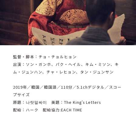
監督・脚本：チョ・チョルヒョン
出演：ソン・ガンホ、パク・ヘイル、キム・ミソン、キ
ム・ジュンハン、チャ・レヒョン、タン・ジュンサン
2019年／韓国／韓国語／110分／5.1chデジタル／スコー
プサイズ
原題：나랏말싸미 英題：The King's Letters
配給：ハーク 配給協力:EACH TIME