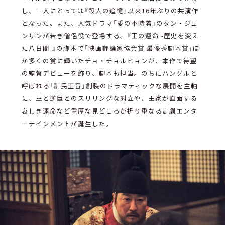
し、三人にとっては『殺人の追憶』以来16年ぶりの共演作
となった。また、人気ドラマ「愛の不時着」のタン・ジュ
ンサンが若き僧侶役で登場する。『王の運命 -歴史を変え
た八日間-』の脚本で「映画評論家協会賞 最優秀脚本賞」ほ
か多くの賞に輝いたチョ・チョルヒョンが、本作で待望
の監督デビューを飾り、脚本も担当。のちにハングルと
呼ばれる「訓民正音」創製のドラマティックな展開を主軸
に、王と逆臣とのスリリングな対立や、王家が直面する
哀しき運命など重厚な見どころが折り重なる史劇エンタ
ーテインメントが誕生した。