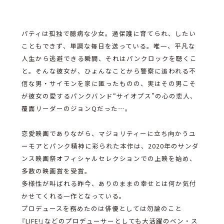
パティは孤独で臆病な少女。過保護に育てられ、したい
こともできず、単調な毎日を送っている。唯一、平凡な
人生から逃避できる瞬間、それはパンクロックを聴くこ
と。そんな彼女が、ひょんなことから警察に追われる不
信な男・サイモンを家に匿ったものの、実はその男こそ
が彼女の愛するパンクバンド“サイオプス”の心の恋人、
覆面リーダーのジョンQだった…。
恋愛映画でありながら、マジョリティーに立ち向かうユ
ーモアとパンク精神に彩られた本作は、2020年のサンダ
ンス映画祭オフィシャルセレクションでの上映を始め、
多数の映画賞を受賞。
多様性が叫ばれる昨今、ありのままの幸せとは何か気付
かせてくれる一作となっている。
プロデュースを務めたのは俳優としては勿論のこと
『LIFE!』などのプロデューサーとしても大活躍のベン・ス